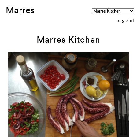
Marres
eng
/
nl
Marres Kitchen