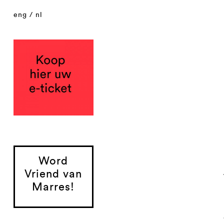
eng
/
nl
Word
Vriend van
Marres!